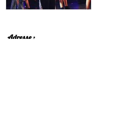
Adresse :
Forum Marius Castagné
Boulevard Voltaire
34410 Serignan
Contact :
06.86.01.18.35
Webmaster